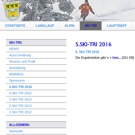
STARTSEITE
LANGLAUF
ALPIN
SKI-TRI
LAUFTREFF
SKI-TRI:
NEWS
5. SKI-TRI 2016
Ausschreibung
Die Ergebnisliste gibt`s »
hier...
[261 KB]
Strecke und Profil
Anmeldung
Meldeliste
Sponsoren
5.SKI-TRI 2016
4.SKI-TRI 2015
3.SKI-TRI 2014
2.SKI-TRI 2013
1.SKI-TRI 2012
ALLGEMEIN:
Startseite