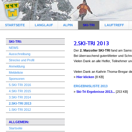
STARTSEITE
LANGLAUF
ALPIN
SKI-TRI
LAUFTREFF
SKI-TRI:
NEWS
Der
2. Marzoller SKI-TRI
fand am Sams
Ausschreibung
Bei überraschend gutenWetter und Schne
Strecke und Profil
Vielen Dank an alle Helfer, Teilnehmer u
Anmeldung
Vielen Dank an Kathrin Thoma-Bregar die 
Meldeliste
»
Hier klicken
[8 KB]
Sponsoren
5.SKI-TRI 2016
ERGEBNISLISTE 2013
4.SKI-TRI 2015
»
Ski-Tri Ergebnisse 2013...
[253 KB]
3.SKI-TRI 2014
2.SKI-TRI 2013
1.SKI-TRI 2012
ALLGEMEIN:
Startseite