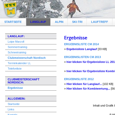
STARTSEITE
LANGLAUF
ALPIN
SKI-TRI
LAUFTREFF
LANGLAUF:
Loipe Marzoll
ERGEBNISLISTE CM 2014
Sommertraining
»
Ergebnisliste Langlauf
[33 KB]
Schneetraining
ERGEBNISLISTEN CM 2013
Clubmeisterschaft Nordisch
»
hier klicken für Ergebnisliste LL 201
Terminkalender LL
Telefonliste
»
hier klicken für Ergebnisliste Kombi 
ERGEBNISLISTE 2012
CLUBMEISTERSCHAFT
NORDISCH:
»
Hier klicken für Langlauf...
[102 KB]
Ergebnisse
»
Hier klicken für Kombiwertung...
[56
ALLGEMEIN:
Startseite
Inhalt und Grafik
Links
Kontakt
E-Ma